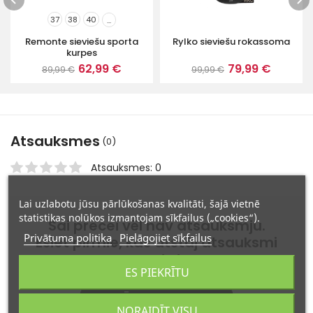
37
38
40
...
Rylko sieviešu rokassoma
Remonte sieviešu sporta
kurpes
79,99 €
62,99 €
99,99 €
89,99 €
Atsauksmes
(0)
Atsauksmes: 0
Lai uzlabotu jūsu pārlūkošanas kvalitāti, šajā vietnē
statistikas nolūkos izmantojam sīkfailus („cookies“).
Šai precei vēl nav atsauksmju.
Privātuma politika
Pielāgojiet sīkfailus
Esiet pirmie, kas atstāj atsauksmi
par to!
ES PIEKRĪTU
ATSTĀJIET ATSAUKSMI
NORAIDĪT VISU