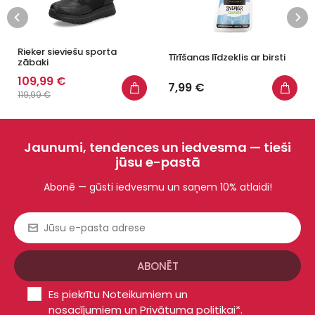
Rieker sieviešu sporta
Tīrīšanas līdzeklis ar birsti
zābaki
109,99 €
7,99 €
119,99 €
Jaunumi, tendences un iedvesma — tieši
jūsu e-pastā
Abonē — gūsti iedvesmu un saņem 10% atlaidi!
Es piekrītu
Noteikumiem un
nosacījumiem
un
Privātuma politikai*
.