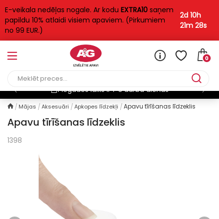
E-veikala nedēļas nogale. Ar kodu
EXTRA10
saņem
2d 10h
papildu 10% atlaidi visiem apaviem. (Pirkumiem
21m 28s
no 99 EUR.)
0
Piegādes laiks ir 1-3 darba dienas
Apavu tīrīšanas līdzeklis
Mājas
Aksesuāri
Apkopes līdzekļi
Apavu tīrīšanas līdzeklis
1398