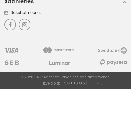
Sazinieties
Rakstiet mums
© 2026 UAB “Ageseta”. Visas tiesības aizsargātas.
Izveidoja: