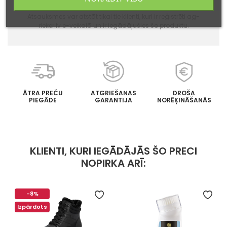
Atsauksmes var atstāt tikai tie klienti, kuri ir reģistrēti ag-
rieker.lv e-veikalā un ir iegādājušies šo produktu.
ĀTRA PREČU
ATGRIEŠANAS
DROŠA
PIEGĀDE
GARANTIJA
NORĒĶINĀŠANĀS
KLIENTI, KURI IEGĀDĀJĀS ŠO PRECI
NOPIRKA ARĪ:
-8%
Izpārdots