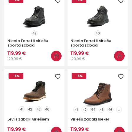
42
40
Nicolo Ferretti vīriešu
Nicolo Ferretti vīriešu
sporta zābaki
sporta zābaki
119,99 €
119,99 €
129,99 €
129,99 €
-8%
-8%
41
42
45
46
41
42
44
45
46
...
Levi's zābaki vīriešiem
Vīriešu zābaki Rieker
119,99 €
119,99 €