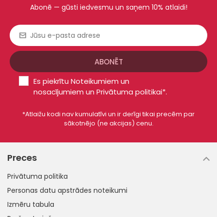
nodrošina ne tikai stilīgu izskatu, bet arī ilgstošu komfortu.
Abonē — gūsti iedvesmu un saņem 10% atlaidi!
Dizaineri un ražotāji cītīgi strādā, lai atjauninātu vīriešu apavus,
pielāgojot tos jaunākajām modes tendencēm. Šis stila un
funkcionalitātes apvienojums ļauj vīriešiem izvēlēties apavus,
kas atbilst viņu gaumei un atspoguļo viņu dzīvesveidu. Vīriešu
puszābaki ir kas vairāk nekā tikai apavi - tie ir izvēle vīriešiem,
kuri vēlas apvienot izteiksmīgu stilu ar komfortu.
Es piekrītu
Noteikumiem un
nosacījumiem
un
Privātuma politikai*
.
*Atlaižu kodi nav kumulatīvi un ir derīgi tikai precēm par
sākotnējo (ne akcijas) cenu.
Preces
Privātuma politika
Personas datu apstrādes noteikumi
Izmēru tabula