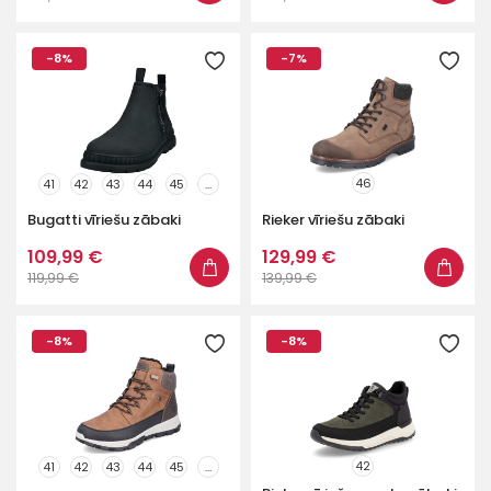
-8%
-7%
46
41
42
43
44
45
...
Bugatti vīriešu zābaki
Rieker vīriešu zābaki
109,99 €
129,99 €
119,99 €
139,99 €
-8%
-8%
42
41
42
43
44
45
...