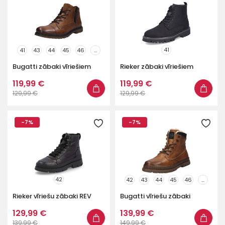
41
41
43
44
45
46
...
Bugatti zābaki vīriešiem
Rieker zābaki vīriešiem
119,99 €
119,99 €
129,99 €
129,99 €
-7%
-7%
42
42
43
44
45
46
...
Rieker vīriešu zābaki REV
Bugatti vīriešu zābaki
129,99 €
139,99 €
139,99 €
149,99 €