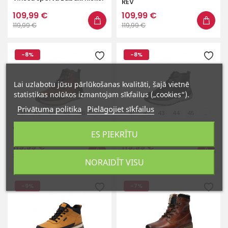
REV
109,99 €
109,99 €
119,99 €
119,99 €
-8%
-8%
Lai uzlabotu jūsu pārlūkošanas kvalitāti, šajā vietnē
statistikas nolūkos izmantojam sīkfailus („cookies“).
Privātuma politika
Pielāgojiet sīkfailus
41
42
43
45
46
...
41
42
43
44
45
...
Vīriešu sporta zābaki Rieker
Rieker vīriešu sporta zābaki
ES PIEKRĪTU
119,99 €
119,99 €
129,99 €
129,99 €
NORAIDĪT VISU
-9%
-7%