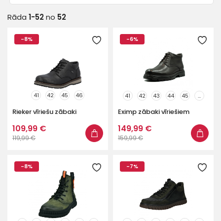
Veids
Rāda
1-52
no
52
Pilna zole
27
-8%
-6%
Sporta
25
Ražotājs
Krāsa
41
42
45
46
41
42
43
44
45
...
Rieker vīriešu zābaki
Eximp zābaki vīriešiem
Apavu ārpuse
109,99 €
149,99 €
119,99 €
159,99 €
Platums
-8%
-7%
Noliktavas