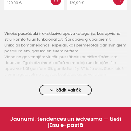
129,99 €
129,99 €
Vīriešu puszābaki ir ekskluzīva apavu kategorija, kas apvieno
stilu, komfortu un funkcionalitāti. Šai apavu grupai piemīt
unikālas kombinēšanas iespējas, kas piemērotas gan svinīgiem
pasākumiem, gan ikdienišķiem brīžiem.
Viena no galvenajām vīriešu puszābaku priekšrocībām ir to
daudzpusīgais dizains. Atkarībā no modeļa un detaļām šie
apavi var būt gan formāli, gan ikdienišķi. Vīriešu puszābaki bieži
vien ir izgatavoti no augstas kvalitātes ādas vai citiem
kvalitatīviem materiāliem, kas nodrošina izturību un komfortu.
Vīriešu apavi ir lieliska izvēle vēsākam gadalaikam vai svinīgiem
Rādīt vairāk
pasākumiem. Tiem bieži vien ir elegants papēdis, kas piešķir
papildu augstumu un Izteiksmīgumu. Lielākajai daļai šo apavu ir
arī smalkas detaļas un apdares materiāli, kas piešķir tiem
akcentu.
Vīriešu puszābakiem svarīga ir arī materiālu izvēle. Daudzi no
Jaunumi, tendences un iedvesma — tieši
tiem ir izgatavoti no īstas ādas, kas ļauj kājām elpot un
jūsu e-pastā
pielāgoties individuālai pēdu formai. Šo apavu kvalitāte