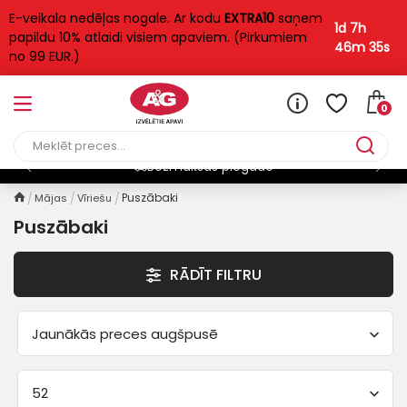
E-veikala nedēļas nogale. Ar kodu
EXTRA10
saņem
FILTRS
1d 7h
papildu 10% atlaidi visiem apaviem. (Pirkumiem
46m 34s
no 99 EUR.)
Kategorijas
Sporta
25
0
Cena
Bezmaksas piegāde
Puszābaki
Mājas
Vīriešu
79
€
240
€
Puszābaki
RĀDĪT FILTRU
Izmērs
39
40
41
42
43
Jaunākās preces augšpusē
44
45
46
47
52