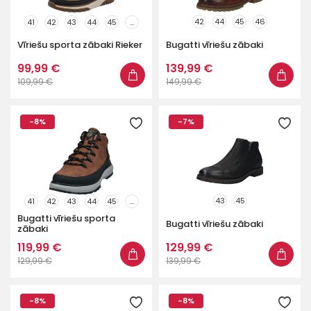
42
44
45
46
41
42
43
44
45
...
Vīriešu sporta zābaki Rieker
Bugatti vīriešu zābaki
99,99 €
139,99 €
109,99 €
149,99 €
-8%
-7%
43
45
41
42
43
44
45
...
Bugatti vīriešu sporta
Bugatti vīriešu zābaki
zābaki
119,99 €
129,99 €
129,99 €
139,99 €
-8%
-8%