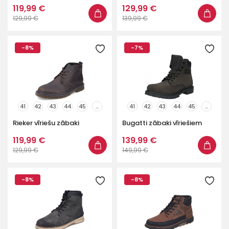
119,99 €
129,99 €
129,99 €
139,99 €
-8%
-7%
41
42
43
44
45
...
41
42
43
44
45
...
Rieker vīriešu zābaki
Bugatti zābaki vīriešiem
119,99 €
139,99 €
129,99 €
149,99 €
-8%
-8%