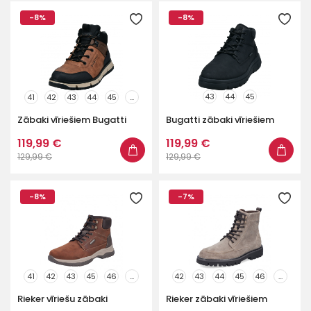
-8%
-8%
43
44
45
41
42
43
44
45
...
Zābaki vīriešiem Bugatti
Bugatti zābaki vīriešiem
119,99 €
119,99 €
129,99 €
129,99 €
-8%
-7%
41
42
43
45
46
...
42
43
44
45
46
...
Rieker vīriešu zābaki
Rieker zābaki vīriešiem