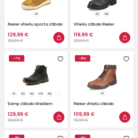
41
42
46
Rieker vīriešu sporta zābaki
Vīriešu zābaki Rieker
129,99 €
119,99 €
139,99 €
129,99 €
-7%
-8%
41
41
42
43
44
45
...
Eximp zābaki vīriešiem
Rieker vīriešu zābaki
129,99 €
109,99 €
139,99 €
119,99 €
-8%
-8%