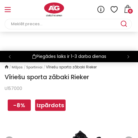
0
Bezmaksas piegāde
Vīriešu sporta zābaki Rieker
Mājas
Sportiniai
Vīriešu sporta zābaki Rieker
U157000
-8%
Izpārdots