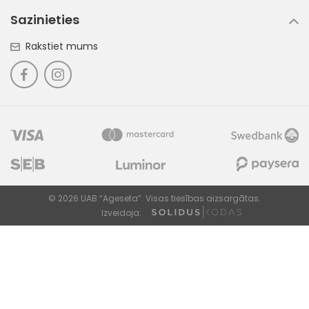
Sazinieties
Rakstiet mums
© 2026 UAB “Ageseta”. Visas tiesības aizsargātas.
Izveidoja: