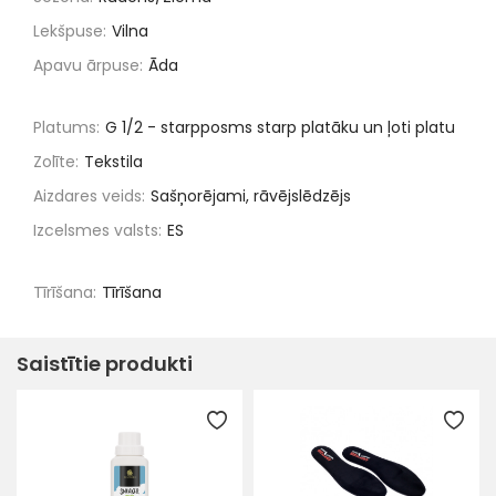
Lekšpuse:
Vilna
Apavu ārpuse:
Āda
Platums:
G 1/2 - starpposms starp platāku un ļoti platu
Zolīte:
Tekstila
Aizdares veids:
Sašņorējami, rāvējslēdzējs
Izcelsmes valsts:
ES
Tīrīšana:
Tīrīšana
Saistītie produkti