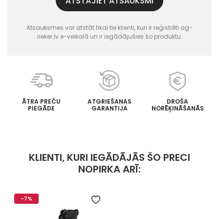
ATSTĀJIET ATSAUKSMI
Atsauksmes var atstāt tikai tie klienti, kuri ir reģistrēti ag-
rieker.lv e-veikalā un ir iegādājušies šo produktu.
ĀTRA PREČU
ATGRIEŠANAS
DROŠA
PIEGĀDE
GARANTIJA
NORĒĶINĀŠANĀS
KLIENTI, KURI IEGĀDĀJĀS ŠO PRECI
NOPIRKA ARĪ:
-7%