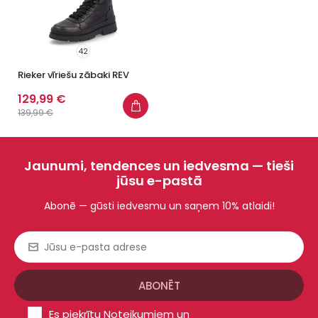
42
Rieker vīriešu zābaki REV
129,99 €
139,99 €
Jaunumi, tendences un iedvesma — tieši
jūsu e-pastā
Abonē — gūsti iedvesmu un saņem 10% atlaidi!
Es piekrītu
Noteikumiem un