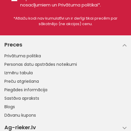
nosacījumiem
un
Privātuma politikai*
.
*Atlaižu kodi nav kumulatīvi un ir derīgi tikai precēm par
sākotnējo (ne akcijas) cenu.
Preces
Privātuma politika
Personas datu apstrādes noteikumi
Izmēru tabula
Preču atgriešana
Piegādes informācija
Sastāva apraksts
Blogs
Dāvanu kupons
Ag-rieker.lv