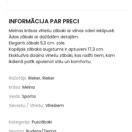
INFORMĀCIJA PAR PRECI
Melnas krāsas vīriešu zābaki ar vilnas oderi iekšpusē.
Ādas zābaki ar dažādām detaļām.
Eleganti zābaki 5,3 cm. zole.
Kopējais zābaka augstums ir aptuveni 17,3 cm.
Ekskluzīva dizaina vīriešu zābaki, kas radīti tiem, kam
ikdienā patīk apvienot stilu un komfortu.
Ražotājs:
Rieker, Rieker
Krāsa:
Melna
Veids:
Sporta
Sieviešu / Vīriešu:
Vīriešiem
Kategorija:
Puszābaki
Sezona:
Rudens/Ziema