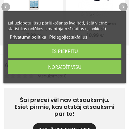
36
37
38
...
Lai uzlabotu jūsu pārlūkošanas kvalitāti, šajā vietnē
Šampūns 250 ml
Super comfort zolītes
statistikas nolūkos izmantojam sīkfailus („cookies“).
7,99 €
10,99 €
Privātuma politika
Pielāgojiet sīkfailus
ES PIEKRĪTU
Atsauksmes
(0)
NORAIDĪT VISU
Atsauksmes: 0
Šai precei vēl nav atsauksmju.
Esiet pirmie, kas atstāj atsauksmi
par to!