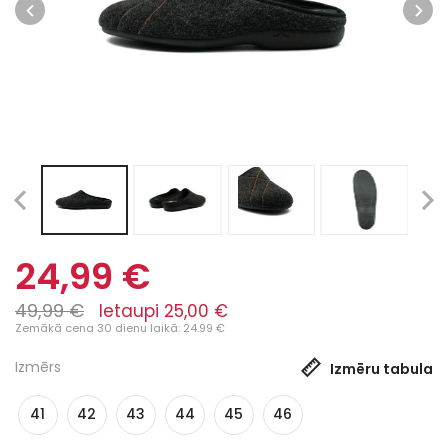
24,99 €
49,99 €
Ietaupi 25,00 €
Zemākā cena 30 dienu laikā: 24.99 €
Izmērs
Izmēru tabula
41
42
43
44
45
46