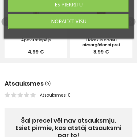
ES PIEKRĪTU
NORAIDĪT VISU
Apavu stiepējs
Līdzeklis apavu
aizsargāšanai pret
mitrumu.
4,99 €
8,99 €
Atsauksmes
(0)
Atsauksmes: 0
Šai precei vēl nav atsauksmju.
Esiet pirmie, kas atstāj atsauksmi
par to!