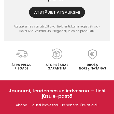
ATSTĀJIET ATSAUKSMI
Atsauksmes var atstāt tikai tie klienti, kuri ir reģistrēti ag-
rieker.lv e-veikalā un ir iegādājušies šo produktu.
ĀTRA PREČU
ATGRIEŠANAS
DROŠA
PIEGĀDE
GARANTIJA
NORĒĶINĀŠANĀS
Jaunumi, tendences un iedvesma — tieši
jūsu e-pastā
Abonē — gūsti iedvesmu un saņem 10% atlaidi!