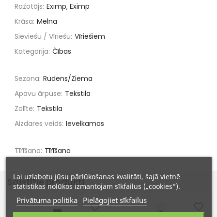
Ražotājs:
Eximp, Eximp
Krāsa:
Melna
Sieviešu / Vīriešu:
Vīriešiem
Kategorija:
Čības
Sezona:
Rudens/Ziema
Apavu ārpuse:
Tekstila
Zolīte:
Tekstila
Aizdares veids:
Ievelkamas
Tīrīšana:
Tīrīšana
Lai uzlabotu jūsu pārlūkošanas kvalitāti, šajā vietnē
Saistītie produkti
statistikas nolūkos izmantojam sīkfailus („cookies“).
Privātuma politika
Pielāgojiet sīkfailus