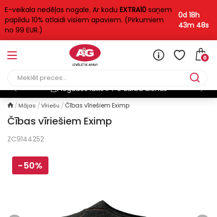
E-veikala nedēļas nogale. Ar kodu
EXTRA10
saņem
0d 18h
papildu 10% atlaidi visiem apaviem. (Pirkumiem
43m 48s
no 99 EUR.)
0
Piegādes laiks ir 1-3 darba dienas
Čības vīriešiem Eximp
Mājas
Vīriešu
Čības vīriešiem Eximp
ZC9144252
-50%