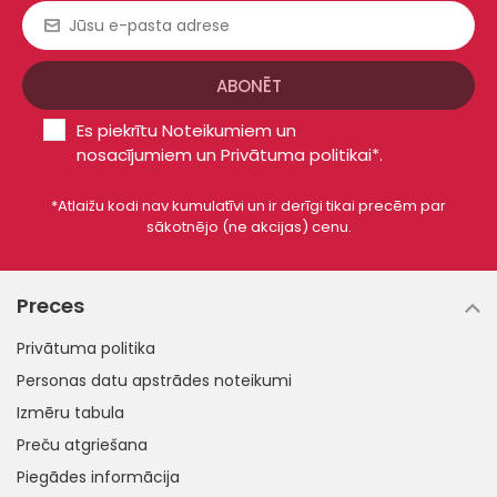
Es piekrītu
Noteikumiem un
nosacījumiem
un
Privātuma politikai*
.
*Atlaižu kodi nav kumulatīvi un ir derīgi tikai precēm par
sākotnējo (ne akcijas) cenu.
Preces
Privātuma politika
Personas datu apstrādes noteikumi
Izmēru tabula
Preču atgriešana
Piegādes informācija