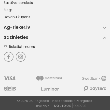
Sastāva apraksts
Blogs
Dāvanu kupons
Ag-rieker.lv
Sazinieties
Rakstiet mums
© 2026 UAB “Ageseta”. Visas tiesības aizsargātas.
Izveidoja: