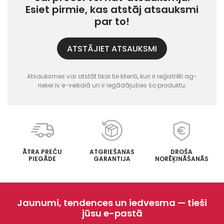
Esiet pirmie, kas atstāj atsauksmi
par to!
ATSTĀJIET ATSAUKSMI
Atsauksmes var atstāt tikai tie klienti, kuri ir reģistrēti ag-
rieker.lv e-veikalā un ir iegādājušies šo produktu.
ĀTRA PREČU
ATGRIEŠANAS
DROŠA
PIEGĀDE
GARANTIJA
NORĒĶINĀŠANĀS
Jaunumi, tendences un iedvesma — tieši
jūsu e-pastā