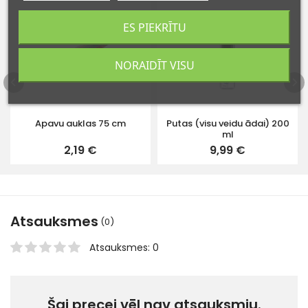
ES PIEKRĪTU
NORAIDĪT VISU
Apavu auklas 75 cm
Putas (visu veidu ādai) 200
ml
2,19 €
9,99 €
Atsauksmes
(0)
Atsauksmes: 0
Šai precei vēl nav atsauksmju.