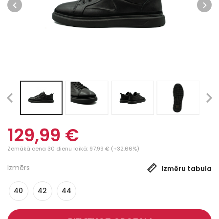
129,99 €
Zemākā cena 30 dienu laikā: 97.99 € (+32.66%)
Izmērs
Izmēru tabula
40
42
44