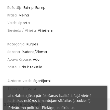
Ražotājs:
Eximp, Eximp
Krāsa:
Melna
Veids:
Sporta
Sieviešu / Vīriešu:
Vīriešiem
Kategorija:
Kurpes
Sezona:
Rudens/Ziema
Apavu ārpuse:
Āda
Zolīte:
Oda ir tekstilė
Aizdares veids:
Šņorējami
Tīrīšana:
Tīrīšana
Lai uzlabotu jūsu pārlūkošanas kvalitāti, šajā vietnē
statistikas nolūkos izmantojam sīkfailus („cookies“).
Saistītie produkti
Privātuma politika
Pielāgojiet sīkfailus