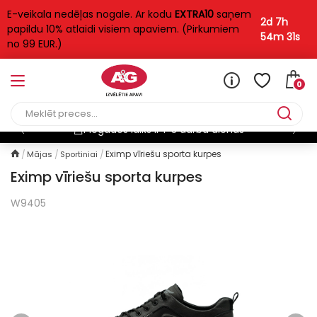
E-veikala nedēļas nogale. Ar kodu
EXTRA10
saņem
2d 7h
papildu 10% atlaidi visiem apaviem. (Pirkumiem
54m 31s
no 99 EUR.)
0
Bezmaksas piegāde
Eximp vīriešu sporta kurpes
Mājas
Sportiniai
Eximp vīriešu sporta kurpes
W9405