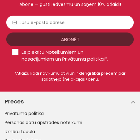
Abonē — gūsti iedvesmu un saņem 10% atlaidi!
Es piekrītu
Noteikumiem un
nosacījumiem
un
Privātuma politikai*
.
*Atlaižu kodi nav kumulatīvi un ir derīgi tikai precēm par
sākotnējo (ne akcijas) cenu.
Preces
Privātuma politika
Personas datu apstrādes noteikumi
Izmēru tabula