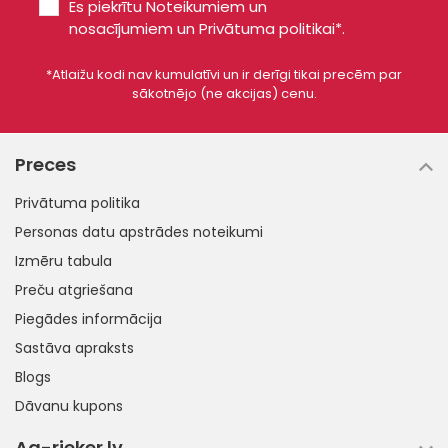
Es piekrītu
Noteikumiem un
nosacījumiem
un
Privātuma politikai*
.
*Atlaižu kodi nav kumulatīvi un ir derīgi tikai precēm par
sākotnējo (ne akcijas) cenu.
Preces
Privātuma politika
Personas datu apstrādes noteikumi
Izmēru tabula
Preču atgriešana
Piegādes informācija
Sastāva apraksts
Blogs
Dāvanu kupons
Ag-rieker.lv