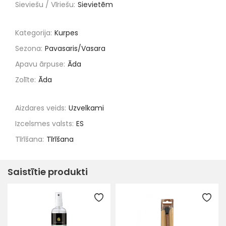
Sieviešu / Vīriešu:
Sievietēm
Kategorija:
Kurpes
Sezona:
Pavasaris/Vasara
Apavu ārpuse:
Āda
Zolīte:
Āda
Aizdares veids:
Uzvelkami
Izcelsmes valsts:
ES
Tīrīšana:
Tīrīšana
Saistītie produkti