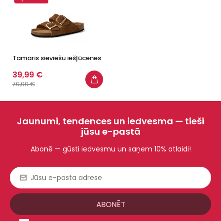
Tamaris sieviešu iešļūcenes
39,99 €
79,99 €
Jaunumi, tendences un iedvesma — tieši
jūsu e-pastā
Abonē — gūsti iedvesmu un saņem 10% atlaidi!