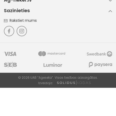
Sazinieties
Rakstiet mums
© 2026 UAB “Ageseta”. Visas tiesības aizsargātas.
Izveidoja: