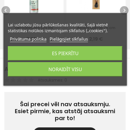
Lai uzlabotu jūsu pārlūkošanas kvalitāti, šajā vietnē
Dezodorants 100 ml
Apavu auklas 75 cm
statistikas nolūkos izmantojam sīkfailus („cookies“).
7,99 €
2,19 €
Privātuma politika
Pielāgojiet sīkfailus
ES PIEKRĪTU
Atsauksmes
NORAIDĪT VISU
(0)
Atsauksmes: 0
Šai precei vēl nav atsauksmju.
Esiet pirmie, kas atstāj atsauksmi
par to!