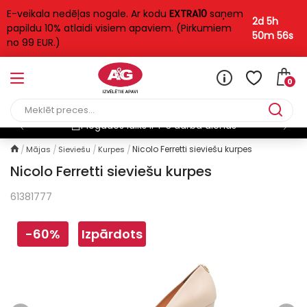
E-veikala nedēļas nogale. Ar kodu
EXTRA10
saņem
2d 5h
papildu 10% atlaidi visiem apaviem. (Pirkumiem
50m 55s
no 99 EUR.)
0
Bezmaksas piegāde
Nicolo Ferretti sieviešu kurpes
Mājas
Sieviešu
Kurpes
Nicolo Ferretti sieviešu kurpes
61381777
-60%
Izpārdots