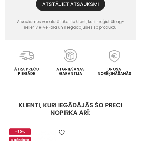
ATSTĀJIET ATSAUKSMI
Atsauksmes var atstāt tikai tie klienti, kuri ir reģistrēti ag-
rieker.lv e-veikalā un ir iegādājušies šo produktu.
ĀTRA PREČU
ATGRIEŠANAS
DROŠA
PIEGĀDE
GARANTIJA
NORĒĶINĀŠANĀS
KLIENTI, KURI IEGĀDĀJĀS ŠO PRECI
NOPIRKA ARĪ:
-50%
Izpārdots