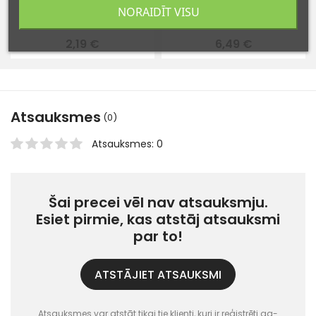
NORAIDĪT VISU
Apavu auklas 90 cm
Korekcijas zīmuli
2,19 €
6,49 €
Atsauksmes
(0)
Atsauksmes: 0
Šai precei vēl nav atsauksmju.
Esiet pirmie, kas atstāj atsauksmi
par to!
ATSTĀJIET ATSAUKSMI
Atsauksmes var atstāt tikai tie klienti, kuri ir reģistrēti ag-