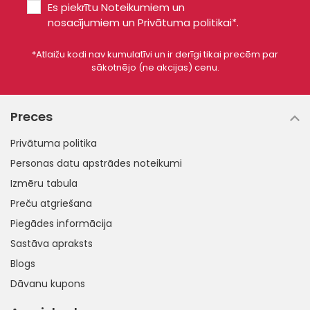
Es piekrītu
Noteikumiem un
nosacījumiem
un
Privātuma politikai*
.
*Atlaižu kodi nav kumulatīvi un ir derīgi tikai precēm par
sākotnējo (ne akcijas) cenu.
Preces
Privātuma politika
Personas datu apstrādes noteikumi
Izmēru tabula
Preču atgriešana
Piegādes informācija
Sastāva apraksts
Blogs
Dāvanu kupons