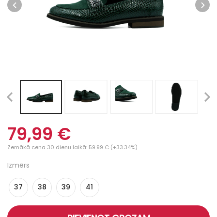
79,99 €
Zemākā cena 30 dienu laikā: 59.99 € (+33.34%)
Izmērs
37
38
39
41