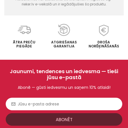
rieker.lv e-veikalā un ir iegādājušies šo produktu.
ĀTRA PREČU
ATGRIEŠANAS
DROŠA
PIEGĀDE
GARANTIJA
NORĒĶINĀŠANĀS
Jaunumi, tendences un iedvesma — tieši
jūsu e-pastā
Abonē — gūsti iedvesmu un saņem 10% atlaidi!