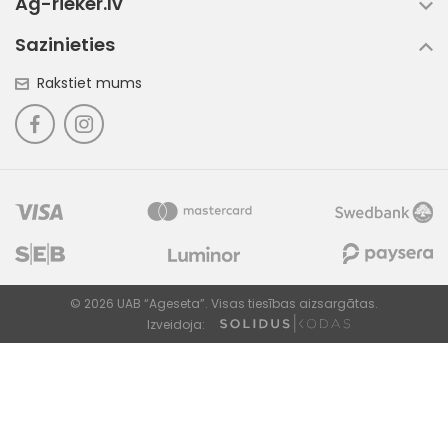
Ag-rieker.lv
Sazinieties
Rakstiet mums
© 2026 UAB “Ageseta”. Visas tiesības aizsargātas.
Izveidoja: