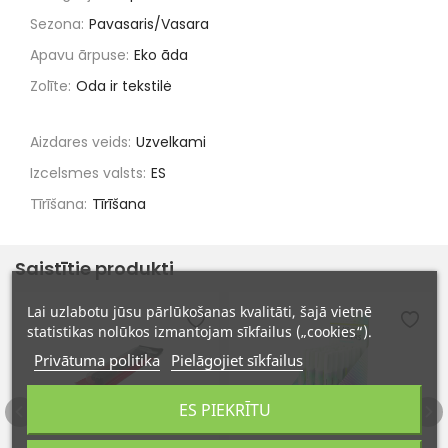
Sezona:
Pavasaris/Vasara
Apavu ārpuse:
Eko āda
Zolīte:
Oda ir tekstilė
Aizdares veids:
Uzvelkami
Izcelsmes valsts:
ES
Tīrīšana:
Tīrīšana
Saistītie produkti
Lai uzlabotu jūsu pārlūkošanas kvalitāti, šajā vietnē
statistikas nolūkos izmantojam sīkfailus („cookies“).
Privātuma politika
Pielāgojiet sīkfailus
ES PIEKRĪTU