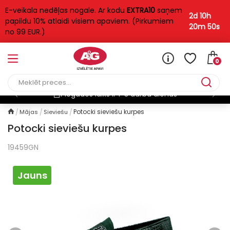
E-veikala nedēļas nogale. Ar kodu
EXTRA10
saņem
2d 10h
papildu 10% atlaidi visiem apaviem. (Pirkumiem
20m 49s
no 99 EUR.)
0
Piegādes laiks ir 1-3 darba dienas
Potocki sieviešu kurpes
Mājas
Sieviešu
Potocki sieviešu kurpes
19459GN
Jauns