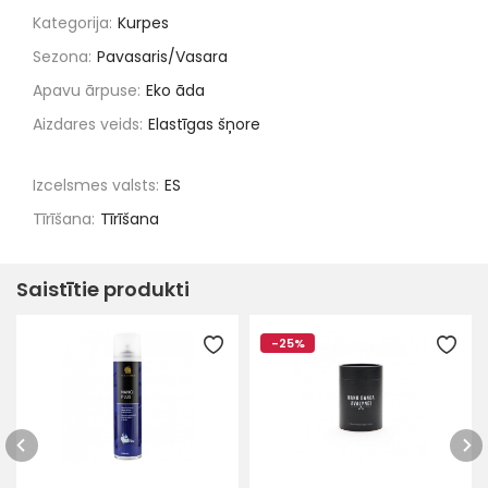
Kategorija:
Kurpes
Sezona:
Pavasaris/Vasara
Apavu ārpuse:
Eko āda
Aizdares veids:
Elastīgas šņore
Izcelsmes valsts:
ES
Tīrīšana:
Tīrīšana
Saistītie produkti
-25%