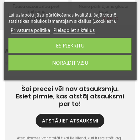
Īpaša aizsardzība pret
Nano pārklājums gludai
mitrumu
ādai
Lai uzlabotu jūsu pārlūkošanas kvalitāti, šajā vietnē
12,99 €
8,99 €
11,99 €
statistikas nolūkos izmantojam sīkfailus („cookies“).
Privātuma politika
Pielāgojiet sīkfailus
ES PIEKRĪTU
Atsauksmes
(0)
NORAIDĪT VISU
Atsauksmes: 0
Šai precei vēl nav atsauksmju.
Esiet pirmie, kas atstāj atsauksmi
par to!
ATSTĀJIET ATSAUKSMI
Atsauksmes var atstāt tikai tie klienti, kuri ir reģistrēti ag-