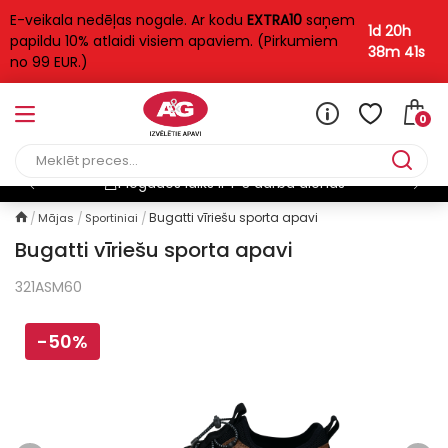
E-veikala nedēļas nogale. Ar kodu
EXTRA10
saņem
1d 20h
papildu 10% atlaidi visiem apaviem. (Pirkumiem
38m 41s
no 99 EUR.)
0
Piegādes laiks ir 1-3 darba dienas
Bugatti vīriešu sporta apavi
Mājas
Sportiniai
Bugatti vīriešu sporta apavi
321ASM60
-50%