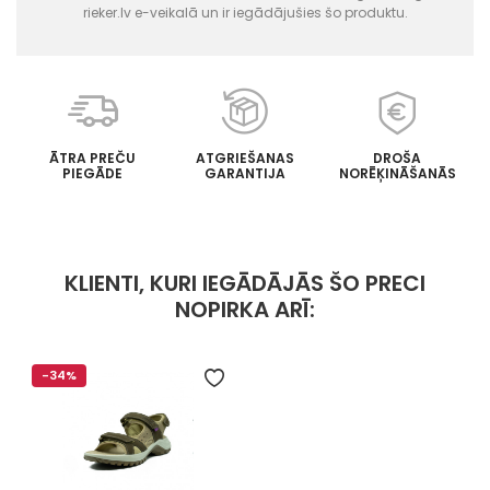
rieker.lv e-veikalā un ir iegādājušies šo produktu.
ĀTRA PREČU
ATGRIEŠANAS
DROŠA
PIEGĀDE
GARANTIJA
NORĒĶINĀŠANĀS
KLIENTI, KURI IEGĀDĀJĀS ŠO PRECI
NOPIRKA ARĪ:
-34%