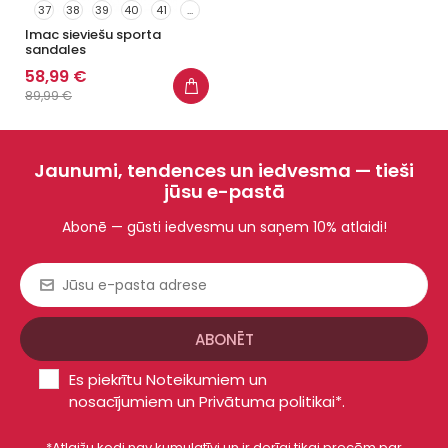
37
38
39
40
41
...
Imac sieviešu sporta
sandales
58,99 €
89,99 €
Jaunumi, tendences un iedvesma — tieši
jūsu e-pastā
Abonē — gūsti iedvesmu un saņem 10% atlaidi!
Es piekrītu
Noteikumiem un
nosacījumiem
un
Privātuma politikai*
.
*Atlaižu kodi nav kumulatīvi un ir derīgi tikai precēm par