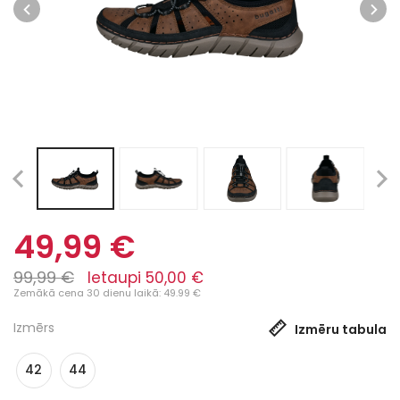
49,99 €
99,99 €
Ietaupi 50,00 €
Zemākā cena 30 dienu laikā: 49.99 €
Izmērs
Izmēru tabula
42
44