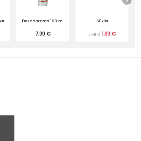
 ar
Dezodorants 100 ml
Sūklis
7,99 €
1,99 €
2,99 €