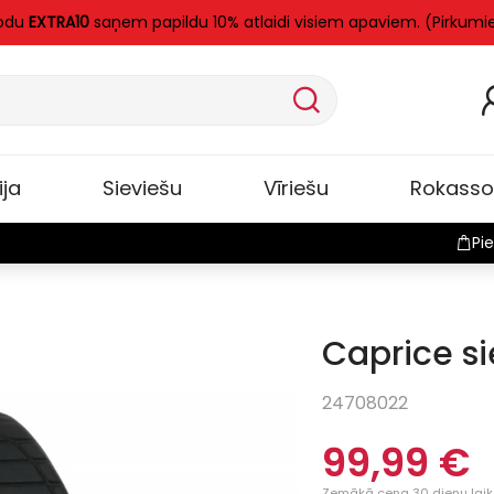
kodu
EXTRA10
saņem papildu 10% atlaidi visiem apaviem. (Pirkumi
ija
Sieviešu
Vīriešu
Rokass
Pie
Caprice si
Jauns
24708022
99,99 €
Zemākā cena 30 dienu laik