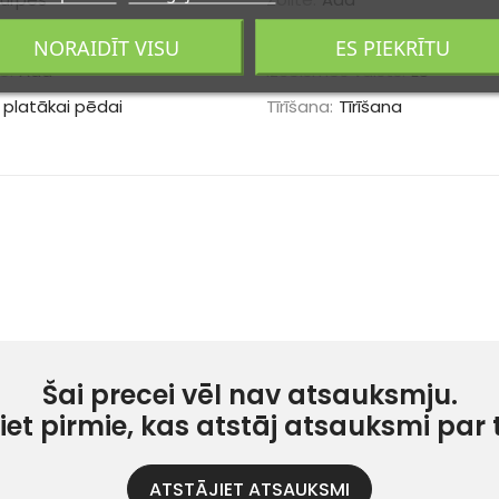
ens/Ziema
Aizdares veids:
Uzvelkami
NORAIDĪT VISU
ES PIEKRĪTU
e:
Āda
Izcelsmes valsts:
ES
 platākai pēdai
Tīrīšana:
Tīrīšana
Šai precei vēl nav atsauksmju.
iet pirmie, kas atstāj atsauksmi par 
ATSTĀJIET ATSAUKSMI