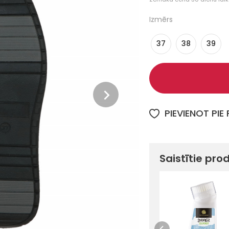
Izmērs
37
38
39
PIEVIENOT PIE
Saistītie pro