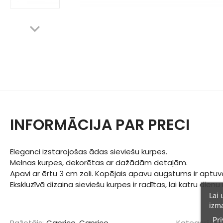
INFORMĀCIJA PAR PRECI
Eleganci izstarojošas ādas sieviešu kurpes.
Melnas kurpes, dekorētas ar dažādām detaļām.
Apavi ar ērtu 3 cm zoli. Kopējais apavu augstums ir aptuv
Ekskluzīvā dizaina sieviešu kurpes ir radītas, lai katru di
Lai 
izma
Pri
Ražotājs:
Caprice, Caprice
Kategorija:
K