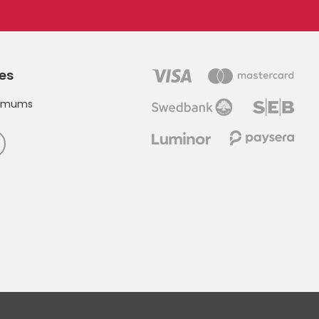
ies
t mums