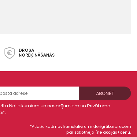
DROŠA
NORĒĶINĀŠANĀS
krītu
Noteikumiem un nosacījumiem
un
Privātuma
ai*
.
*Atlaižu kodi nav kumulatīvi un ir derīgi tikai precēm
par sākotnējo (ne akcijas) cenu.