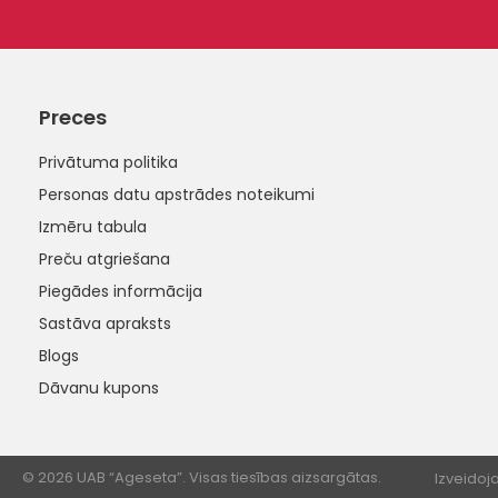
Preces
Privātuma politika
Personas datu apstrādes noteikumi
Izmēru tabula
Preču atgriešana
Piegādes informācija
Sastāva apraksts
Blogs
Dāvanu kupons
© 2026 UAB “Ageseta”. Visas tiesības aizsargātas.
Izveidoja