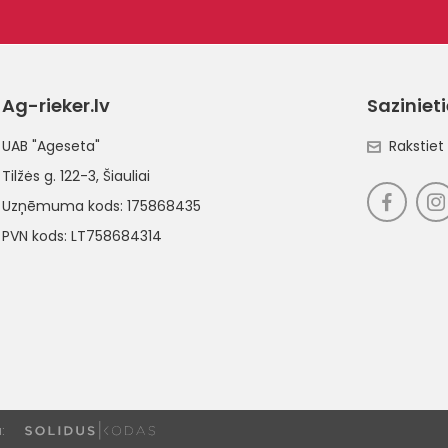
Ag-rieker.lv
Saziniet
UAB "Ageseta"
Rakstie
Tilžės g. 122-3
, Šiauliai
Uzņēmuma kods: 175868435
PVN kods: LT758684314
: