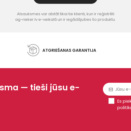
Atsauksmes var atstāt tikai tie klienti, kuri ir reģistrēti
ag-rieker.lv e-veikalā un ir iegādājušies šo produktu.
ATGRIEŠANAS GARANTIJA
ma — tieši jūsu e-
Es pie
politik