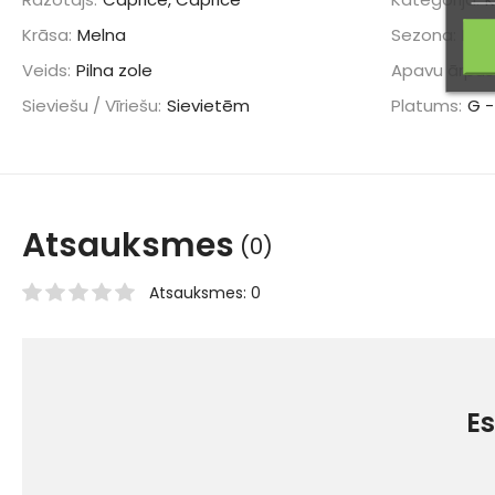
Krāsa:
Melna
Sezona:
Rud
Veids:
Pilna zole
Apavu ārpus
Sieviešu / Vīriešu:
Sievietēm
Platums:
G -
Atsauksmes
(0)
Atsauksmes: 0
Es