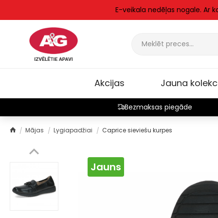
E-veikala nedēļas nogale. Ar 
Akcijas
Jauna kolekc
Bezmaksas piegāde
Mājas
Lygiapadžiai
Caprice sieviešu kurpes
Jauns