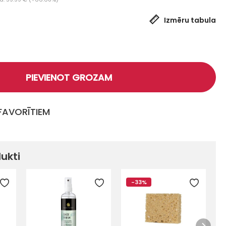
Izmēru tabula
PIEVIENOT GROZAM
 FAVORĪTIEM
dukti
-33%