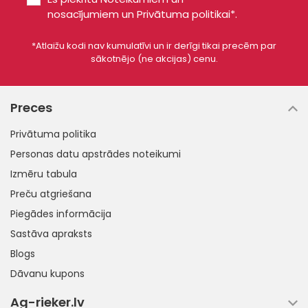
nosacījumiem
un
Privātuma politikai*
.
*Atlaižu kodi nav kumulatīvi un ir derīgi tikai precēm par
sākotnējo (ne akcijas) cenu.
Preces
Privātuma politika
Personas datu apstrādes noteikumi
Izmēru tabula
Preču atgriešana
Piegādes informācija
Sastāva apraksts
Blogs
Dāvanu kupons
Ag-rieker.lv