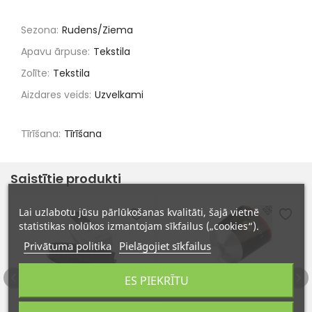
Sezona:
Rudens/Ziema
Apavu ārpuse:
Tekstila
Zolīte:
Tekstila
Aizdares veids:
Uzvelkami
Tīrīšana:
Tīrīšana
Saistītie produkti
Lai uzlabotu jūsu pārlūkošanas kvalitāti, šajā vietnē
statistikas nolūkos izmantojam sīkfailus („cookies“).
Privātuma politika
Pielāgojiet sīkfailus
ES PIEKRĪTU