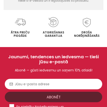
rieker.lv e-veikalā un ir iegādājušies šo produktu.
ĀTRA PREČU
ATGRIEŠANAS
DROŠA
PIEGĀDE
GARANTIJA
NORĒĶINĀŠANĀS
Jaunumi, tendences un iedvesma — tieši
jūsu e-pastā
Abonē — gūsti iedvesmu un saņem 10% atlaidi!
Es piekrītu
Noteikumiem un