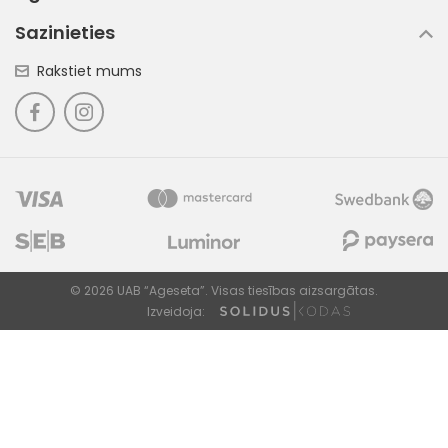
Sazinieties
Rakstiet mums
© 2026 UAB “Ageseta”. Visas tiesības aizsargātas.
Izveidoja: