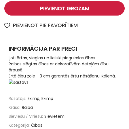
PIEVIENOT GROZAM
PIEVIENOT PIE FAVORĪTIEM
INFORMĀCIJA PAR PRECI
Ļoti ērtas, vieglas un lieliski pieguļošas čības.
Raibas slēgtas čības ar dekoratīvām detaļām čību
ārpusē.
Ērtā čību zole - 3 cm garantēs ērtu nēsāšanu ikdienā.
Ražotājs:
Eximp, Eximp
Krāsa:
Raiba
Sieviešu / Vīriešu:
Sievietēm
Kategorija:
Čības