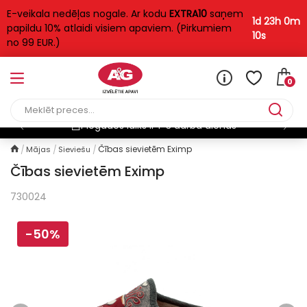
E-veikala nedēļas nogale. Ar kodu
EXTRA10
saņem
1d 23h 0m
papildu 10% atlaidi visiem apaviem. (Pirkumiem
10s
no 99 EUR.)
0
Piegādes laiks ir 1-3 darba dienas
Čības sievietēm Eximp
Mājas
Sieviešu
Čības sievietēm Eximp
730024
-50%