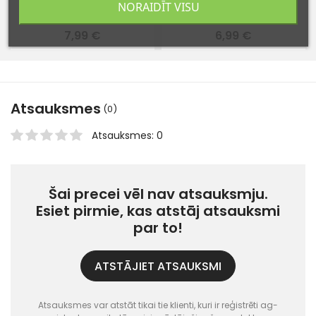
NORAIDĪT VISU
Apavu tīrīšanas švammīte
Krēms (bezkrāsains) 75 ml
7,99 €
6,99 €
Atsauksmes
(0)
Atsauksmes: 0
Šai precei vēl nav atsauksmju.
Esiet pirmie, kas atstāj atsauksmi
par to!
ATSTĀJIET ATSAUKSMI
Atsauksmes var atstāt tikai tie klienti, kuri ir reģistrēti ag-