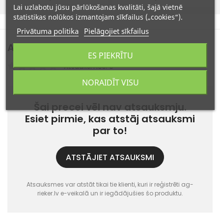
Lai uzlabotu jūsu pārlūkošanas kvalitāti, šajā vietnē
statistikas nolūkos izmantojam sīkfailus („cookies“).
Privātuma politika
Pielāgojiet sīkfailus
Atsauksmes
(0)
ES PIEKRĪTU
Atsauksmes: 0
NORAIDĪT VISU
Šai precei vēl nav atsauksmju.
Esiet pirmie, kas atstāj atsauksmi
par to!
ATSTĀJIET ATSAUKSMI
Atsauksmes var atstāt tikai tie klienti, kuri ir reģistrēti ag-
rieker.lv e-veikalā un ir iegādājušies šo produktu.