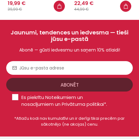
19,99 €
22,49 €
39,99 €
44,99 €
Jaunumi, tendences un iedvesma — tieši
jūsu e-pastā
Abonē — gūsti iedvesmu un saņem 10% atlaidi!
Es piekrītu
Noteikumiem un
nosacījumiem
un
Privātuma politikai*
.
*Atlaižu kodi nav kumulatīvi un ir derīgi tikai precēm par
sākotnējo (ne akcijas) cenu.