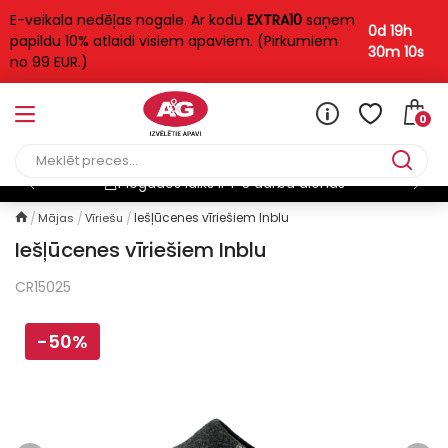
E-veikala nedēļas nogale. Ar kodu
EXTRA10
saņem
0d 19h
papildu 10% atlaidi visiem apaviem. (Pirkumiem
30m 10s
no 99 EUR.)
0
Piegādes laiks ir 1-3 darba dienas
Iešļūcenes vīriešiem Inblu
Mājas
Vīriešu
Iešļūcenes vīriešiem Inblu
CR15025
-50%