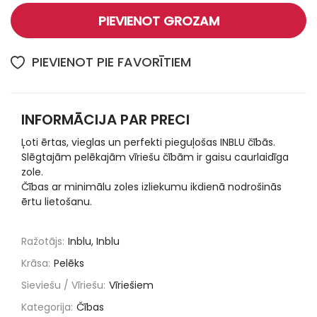
PIEVIENOT GROZAM
PIEVIENOT PIE FAVORĪTIEM
INFORMĀCIJA PAR PRECI
Ļoti ērtas, vieglas un perfekti pieguļošas INBLU čībās.
Slēgtajām pelēkajām vīriešu čībām ir gaisu caurlaidīga
zole.
Čības ar minimālu zoles izliekumu ikdienā nodrošinās
ērtu lietošanu.
Ražotājs:
Inblu, Inblu
Krāsa:
Pelēks
Sieviešu / Vīriešu:
Vīriešiem
Kategorija:
Čības