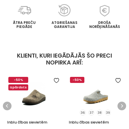
ĀTRA PREČU
ATGRIEŠANAS
DROŠA
PIEGĀDE
GARANTIJA
NORĒĶINĀŠANĀS
KLIENTI, KURI IEGĀDĀJĀS ŠO PRECI
NOPIRKA ARĪ:
-50%
-50%
Izpārdots
36
37
38
39
Inblu čības sievietēm
Inblu čības sievietēm