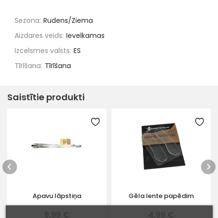
Sezona:
Rudens/Ziema
Aizdares veids:
Ievelkamas
Izcelsmes valsts:
ES
Tīrīšana:
Tīrīšana
Saistītie produkti
Apavu lāpstiņa
Gēla lente papēdim
8,99 €
4,99 €