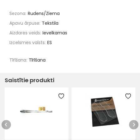
Sezona:
Rudens/Ziema
Apavu ārpuse:
Tekstila
Aizdares veids:
Ievelkamas
Izcelsmes valsts:
ES
Tīrīšana:
Tīrīšana
Saistītie produkti