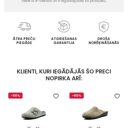
rieker.lv e-veikalā un ir iegādājušies šo produktu.
ĀTRA PREČU
ATGRIEŠANAS
DROŠA
PIEGĀDE
GARANTIJA
NORĒĶINĀŠANĀS
KLIENTI, KURI IEGĀDĀJĀS ŠO PRECI
NOPIRKA ARĪ:
-50%
-50%
35
36
35
36