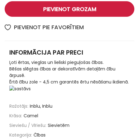
PIEVIENOT GROZAM
PIEVIENOT PIE FAVORĪTIEM
INFORMĀCIJA PAR PRECI
Ļoti ērtas, vieglas un lieliski pieguļošas čības.
Bēšas slēgtas čības ar dekoratīvām detaļām čību
ārpusē.
Ērtā čību zole - 4,5 cm garantēs ērtu nēsāšanu ikdienā.
Ražotājs:
Inblu, Inblu
Krāsa:
Camel
Sieviešu / Vīriešu:
Sievietēm
Kategorija:
Čības