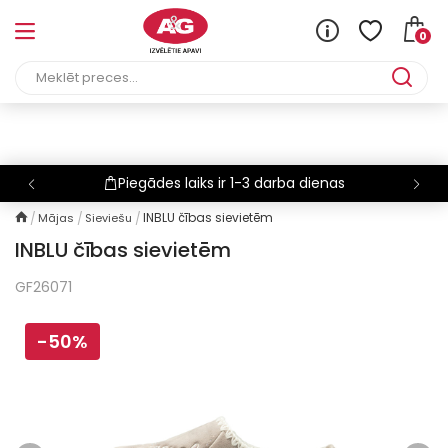
0
Piegādes laiks ir 1-3 darba dienas
INBLU čības sievietēm
Mājas
Sieviešu
INBLU čības sievietēm
GF26071
-50%