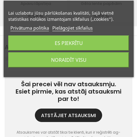
Apavu lāpstiņa
Gēla lente papēdim
Lai uzlabotu jūsu pārlūkošanas kvalitāti, šajā vietnē
8,99 €
4,99 €
statistikas nolūkos izmantojam sīkfailus („cookies“).
Privātuma politika
Pielāgojiet sīkfailus
ES PIEKRĪTU
Atsauksmes
(0)
Atsauksmes: 0
NORAIDĪT VISU
Šai precei vēl nav atsauksmju.
Esiet pirmie, kas atstāj atsauksmi
par to!
ATSTĀJIET ATSAUKSMI
Atsauksmes var atstāt tikai tie klienti, kuri ir reģistrēti ag-