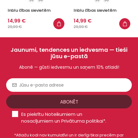
Inblu čības sievietēm
Inblu čības sievietēm
14,99 €
14,99 €
29,99 €
29,99 €
Jaunumi, tendences un iedvesma — tieši
jūsu e-pastā
Abonē — gūsti iedvesmu un saņem 10% atlaidi!
Es piekrītu
Noteikumiem un
nosacījumiem
un
Privātuma politikai*
.
*Atlaižu kodi nav kumulatīvi un ir derīgi tikai precēm par