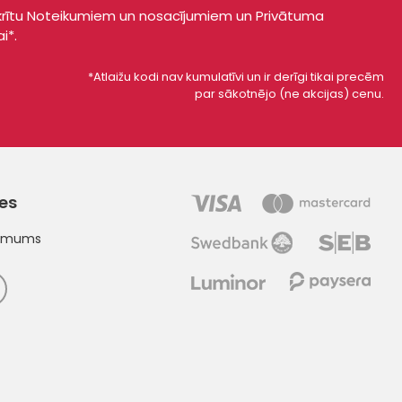
krītu
Noteikumiem un nosacījumiem
un
Privātuma
ai*
.
*Atlaižu kodi nav kumulatīvi un ir derīgi tikai precēm
par sākotnējo (ne akcijas) cenu.
ies
t mums