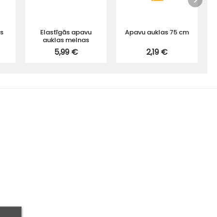
s
Elastīgās apavu
Apavu auklas 75 cm
auklas melnas
5,99 €
2,19 €