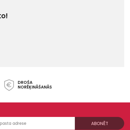
to!
DROŠA
NORĒĶINĀŠANĀS