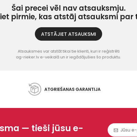
Šai precei vēl nav atsauksmju.
iet pirmie, kas atstāj atsauksmi par 
ATSTĀJIET ATSAUKSMI
Atsauksmes var atstāt tikai tie klienti, kuri ir reģistrēti
ag-rieker.lv e-veikalā un ir iegādājušies šo produktu.
ATGRIEŠANAS GARANTIJA
ma — tieši jūsu e-