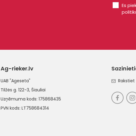
Es pie
politik
Ag-rieker.lv
Saziniet
UAB "Ageseta"
Rakstie
Tilžės g. 122-3
, Šiauliai
Uzņēmuma kods: 175868435
PVN kods: LT758684314