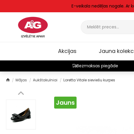
E-veikala nedēļas nogale. Ar 
Akcijas
Jauna kolekc
Bezmaksas piegāde
Mājas
Aukštakulniai
Loretta Vitale sieviešu kurpes
Jauns