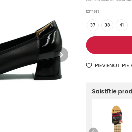
Izmērs
37
38
41
PIEVIENOT PIE
Saistītie pro