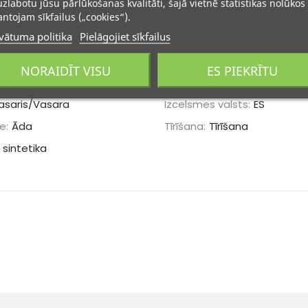
uzlabotu jūsu pārlūkošanas kvalitāti, šajā vietnē statistikas nolūkos
ntojam sīkfailus („cookies“).
vātuma politika
Pielāgojiet sīkfailus
NORAIDĪT VISU
ES PIEKRĪTU
urpes
Aizdares veids:
Uzvelkami
asaris/Vasara
Izcelsmes valsts:
ES
e:
Āda
Tīrīšana:
Tīrīšana
 sintetika