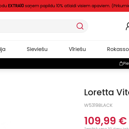
kodu
EXTRA10
saņem papildu 10% atlaidi visiem apaviem. (Pirkumi
ija
Sieviešu
Vīriešu
Rokass
Pie
Loretta Vi
Jauns
W5319BLACK
109,99 €
Zemākā cena 30 dienu laikā