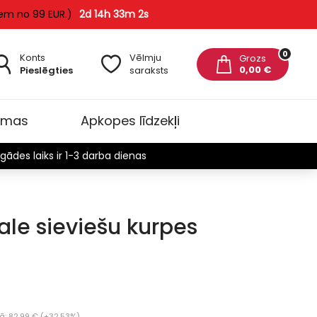
em no 99 EUR.)
2d 14h 33m 0s
0
Konts
Vēlmju
Grozs
0,00 €
Pieslēgties
saraksts
omas
Apkopes līdzekļi
gādes laiks ir 1-3 darba dienas
tale sieviešu kurpes
Jau
: 82.99 € (+32.53%)