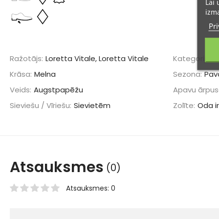
Lai 
izma
Pri
Ražotājs:
Loretta Vitale, Loretta Vitale
Kategorija:
K
Krāsa:
Melna
Sezona:
Pav
Veids:
Augstpapēžu
Apavu ārpus
Sieviešu / Vīriešu:
Sievietēm
Zolīte:
Oda ir
Atsauksmes
(0)
Atsauksmes: 0