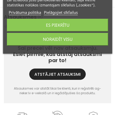
statistikas nolūkos izmantojam sīkfailus („cookies“).
Privātuma politika
Pielāgojiet sīkfailus
Atsauksmes
(0)
ES PIEKRĪTU
Atsauksmes: 0
NORAIDĪT VISU
Šai precei vēl nav atsauksmju.
Esiet pirmie, kas atstāj atsauksmi
par to!
ATSTĀJIET ATSAUKSMI
Atsauksmes var atstāt tikai tie klienti, kuri ir reģistrēti ag-
rieker.lv e-veikalā un ir iegādājušies šo produktu.