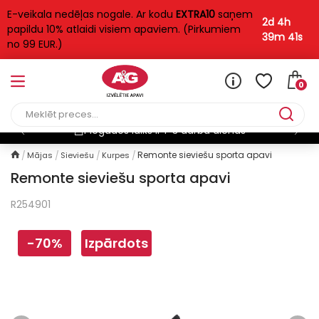
E-veikala nedēļas nogale. Ar kodu
EXTRA10
saņem
2d 4h
papildu 10% atlaidi visiem apaviem. (Pirkumiem
39m 40s
no 99 EUR.)
0
Piegādes laiks ir 1-3 darba dienas
Remonte sieviešu sporta apavi
Mājas
Sieviešu
Kurpes
Remonte sieviešu sporta apavi
R254901
-70%
Izpārdots