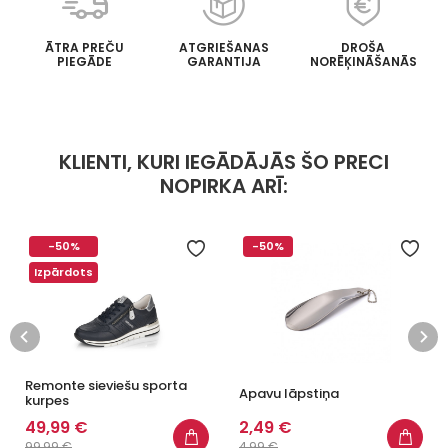
ĀTRA PREČU
ATGRIEŠANAS
DROŠA
PIEGĀDE
GARANTIJA
NORĒĶINĀŠANĀS
KLIENTI, KURI IEGĀDĀJĀS ŠO PRECI
NOPIRKA ARĪ:
-50%
-50%
Izpārdots
Remonte sieviešu sporta
Apavu lāpstiņa
kurpes
49,99 €
2,49 €
99,99 €
4,99 €