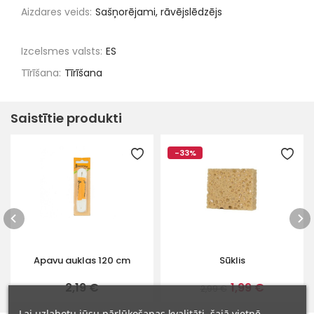
Aizdares veids:
Sašņorējami, rāvējslēdzējs
Izcelsmes valsts:
ES
Tīrīšana:
Tīrīšana
Saistītie produkti
-33%
Apavu auklas 120 cm
Sūklis
2,19 €
1,99 €
2,99 €
Lai uzlabotu jūsu pārlūkošanas kvalitāti, šajā vietnē