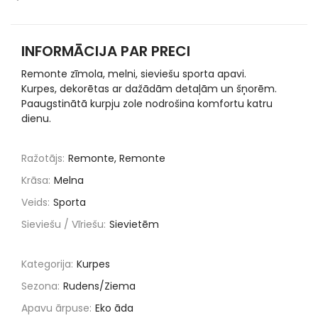
INFORMĀCIJA PAR PRECI
Remonte zīmola, melni, sieviešu sporta apavi.
Kurpes, dekorētas ar dažādām detaļām un šņorēm.
Paaugstinātā kurpju zole nodrošina komfortu katru
dienu.
Ražotājs:
Remonte, Remonte
Krāsa:
Melna
Veids:
Sporta
Sieviešu / Vīriešu:
Sievietēm
Kategorija:
Kurpes
Sezona:
Rudens/Ziema
Apavu ārpuse:
Eko āda