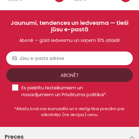
Jaunumi, tendences un iedvesma — tieši
jūsu e-pastā
Abonē — gūsti iedvesmu un saņem 10% atlaidi!
Es piekrītu
Noteikumiem un
nosacījumiem
un
Privātuma politikai*
.
*Atlaižu kodi nav kumulatīvi un ir derīgi tikai precēm par
sākotnējo (ne akcijas) cenu.
Preces