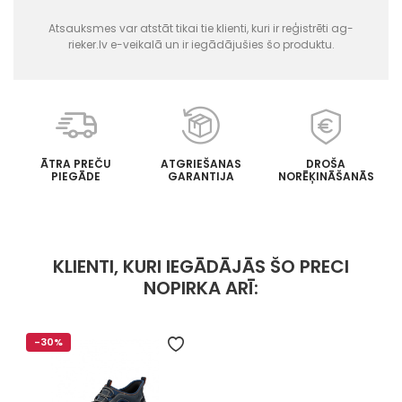
Atsauksmes var atstāt tikai tie klienti, kuri ir reģistrēti ag-
rieker.lv e-veikalā un ir iegādājušies šo produktu.
ĀTRA PREČU
ATGRIEŠANAS
DROŠA
PIEGĀDE
GARANTIJA
NORĒĶINĀŠANĀS
KLIENTI, KURI IEGĀDĀJĀS ŠO PRECI
NOPIRKA ARĪ:
-30%