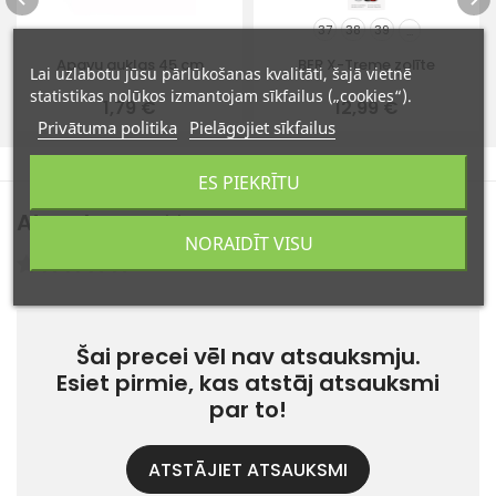
37
38
39
...
Apavu auklas 45 cm
BER X-Treme zolīte
Lai uzlabotu jūsu pārlūkošanas kvalitāti, šajā vietnē
statistikas nolūkos izmantojam sīkfailus („cookies“).
1,79 €
12,99 €
Privātuma politika
Pielāgojiet sīkfailus
ES PIEKRĪTU
Atsauksmes
(0)
NORAIDĪT VISU
Atsauksmes: 0
Šai precei vēl nav atsauksmju.
Esiet pirmie, kas atstāj atsauksmi
par to!
ATSTĀJIET ATSAUKSMI