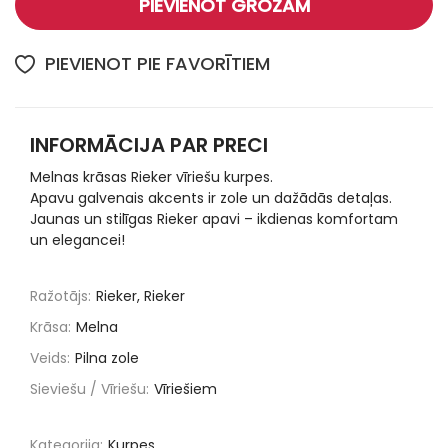
PIEVIENOT GROZAM
PIEVIENOT PIE FAVORĪTIEM
INFORMĀCIJA PAR PRECI
Melnas krāsas Rieker vīriešu kurpes.
Apavu galvenais akcents ir zole un dažādās detaļas.
Jaunas un stilīgas Rieker apavi – ikdienas komfortam
un elegancei!
Ražotājs:
Rieker, Rieker
Krāsa:
Melna
Veids:
Pilna zole
Sieviešu / Vīriešu:
Vīriešiem
Kategorija:
Kurpes