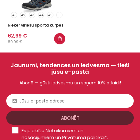
41
42
43
44
45
...
Rieker vīriešu sporta kurpes
62,99 €
89,99 €
Jaunumi, tendences un iedvesma — tieši
jūsu e-pastā
Abonē — gūsti iedvesmu un saņem 10% atlaidi!
Es piekrītu
Noteikumiem un
nosacījumiem
un
Privātuma politikai*
.