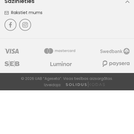
Sazinieties
Rakstiet mums
© 2026 UAB “Ageseta”. Visas tiesības aizsargātas.
Izveidoja: