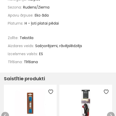
Sezona:
Rudens/Ziema
Apavu ārpuse:
Eko āda
Platums:
H - ļoti platai pēdai
Zolīte:
Tekstila
Aizdares veids:
Sašņorējami, rāvējslēdzējs
Izcelsmes valsts:
ES
Tīrīšana:
Tīrīšana
Saistītie produkti