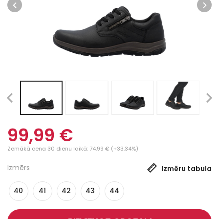
99,99 €
Zemākā cena 30 dienu laikā: 74.99 € (+33.34%)
Izmērs
Izmēru tabula
40
41
42
43
44