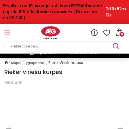
E-veikala nedēļas nogale. Ar kodu
EXTRA10
saņem
2d 1h 52m
papildu 10% atlaidi visiem apaviem. (Pirkumiem
12s
no 99 EUR.)
0
Piegādes laiks ir 1-3 darba dienas
Rieker vīriešu kurpes
Mājas
Lygiapadžiai
Rieker vīriešu kurpes
0360400