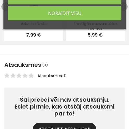
NORAIDĪT VISU
35
36
37
...
Elastīgās apavu auklas
Ādas iekšzole
melnas
5,99 €
7,99 €
Atsauksmes
(0)
Atsauksmes: 0
Šai precei vēl nav atsauksmju.
Esiet pirmie, kas atstāj atsauksmi
par to!