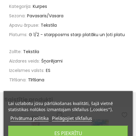
Kategorija:
Kurpes
Sezona:
Pavasaris/Vasara
Apavu ārpuse:
Tekstila
Platums:
G 1/2 - starpposms starp platāku un ļoti platu
Zolīte:
Tekstila
Aizdares veids:
Šņorējami
Izcelsmes valsts:
ES
Tīrīšana:
Tīrīšana
Saistītie produkti
Lai uzlabotu jūsu pārlūkošanas kvalitāti, šajā vietnē
statistikas nolūkos izmantojam sīkfailus („cookies“).
Privātuma politika
Pielāgojiet sīkfailus
ES PIEKRĪTU