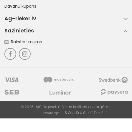
Dāvanu kupons
Ag-rieker.lv
Sazinieties
Rakstiet mums
© 2026 UAB “Ageseta”. Visas tiesības aizsargātas.
Izveidoja: