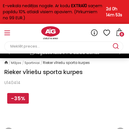
E-veikala nedēļas nogale. Ar kodu
EXTRA10
saņem
2d 0h
papildu 10% atlaidi visiem apaviem. (Pirkumiem
14m 53s
no 99 EUR.)
0
Bezmaksas piegāde
Rieker vīriešu sporta kurpes
Mājas
Sportiniai
Rieker vīriešu sporta kurpes
U140414
-35%