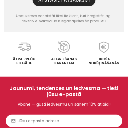
ATSTĀJIET ATSAUKSMI
Atsauksmes var atstāt tikai tie klienti, kuri ir reģistrēti ag-
rieker.lv e-veikalā un ir iegādājušies šo produktu.
ĀTRA PREČU
ATGRIEŠANAS
DROŠA
PIEGĀDE
GARANTIJA
NORĒĶINĀŠANĀS
Jaunumi, tendences un iedvesma — tieši
jūsu e-pastā
Abonē — gūsti iedvesmu un saņem 10% atlaidi!