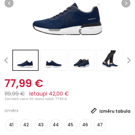
77,99 €
119,99 €
Ietaupi 42,00 €
Zemākā cena 30 dienu laikā: 77.99 €
Izmērs
Izmēru tabula
41
42
43
44
45
46
47