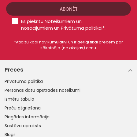
Es piekrītu
Noteikumiem un
nosacījumiem
un
Privātuma politikai*
.
*Atlaižu kodi nav kumulatīvi un ir derīgi tikai precēm par
sākotnējo (ne akcijas) cenu.
Preces
Privātuma politika
Personas datu apstrādes noteikumi
Izmēru tabula
Preču atgriešana
Piegādes informācija
Sastāva apraksts
Blogs