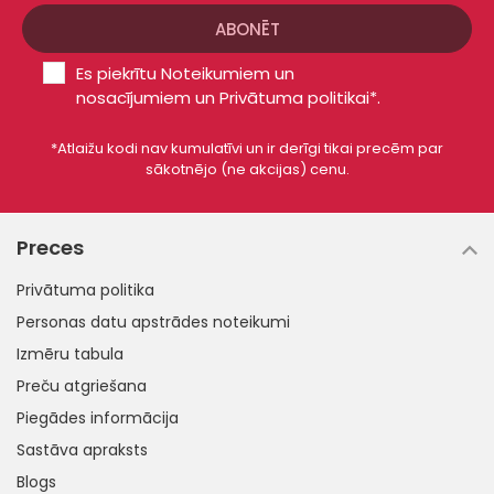
Es piekrītu
Noteikumiem un
nosacījumiem
un
Privātuma politikai*
.
*Atlaižu kodi nav kumulatīvi un ir derīgi tikai precēm par
sākotnējo (ne akcijas) cenu.
Preces
Privātuma politika
Personas datu apstrādes noteikumi
Izmēru tabula
Preču atgriešana
Piegādes informācija
Sastāva apraksts
Blogs