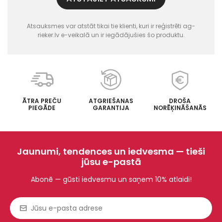
Atsauksmes var atstāt tikai tie klienti, kuri ir reģistrēti ag-
rieker.lv e-veikalā un ir iegādājušies šo produktu.
ĀTRA PREČU
ATGRIEŠANAS
DROŠA
PIEGĀDE
GARANTIJA
NORĒĶINĀŠANĀS
Jaunumi, tendences un iedvesma — tieši
jūsu e-pastā
Abonē — gūsti iedvesmu un saņem 10% atlaidi!