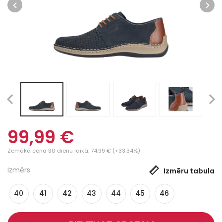
99,99 €
Zemākā cena 30 dienu laikā: 74.99 € (+33.34%)
Izmērs
Izmēru tabula
40
41
42
43
44
45
46