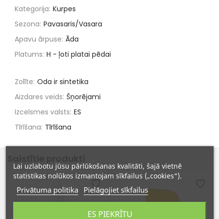
Kategorija:
Kurpes
Sezona:
Pavasaris/Vasara
Apavu ārpuse:
Āda
Platums:
H - ļoti platai pēdai
Zolīte:
Oda ir sintetika
Aizdares veids:
Šņorējami
Izcelsmes valsts:
ES
Tīrīšana:
Tīrīšana
Saistītie produkti
Lai uzlabotu jūsu pārlūkošanas kvalitāti, šajā vietnē
statistikas nolūkos izmantojam sīkfailus („cookies“).
Privātuma politika
Pielāgojiet sīkfailus
ES PIEKRĪTU