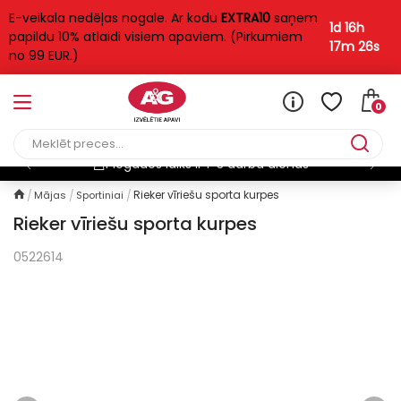
E-veikala nedēļas nogale. Ar kodu
EXTRA10
saņem
1d 16h
papildu 10% atlaidi visiem apaviem. (Pirkumiem
17m 26s
no 99 EUR.)
0
Piegādes laiks ir 1-3 darba dienas
Rieker vīriešu sporta kurpes
Mājas
Sportiniai
Rieker vīriešu sporta kurpes
0522614