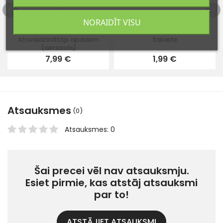
NORAIDĪT VISU
Atsvaidzinātājs apaviem
Salvete
(aerosols)
7,99 €
1,99 €
Atsauksmes
(0)
Atsauksmes: 0
Šai precei vēl nav atsauksmju.
Esiet pirmie, kas atstāj atsauksmi
par to!
ATSTĀJIET ATSAUKSMI