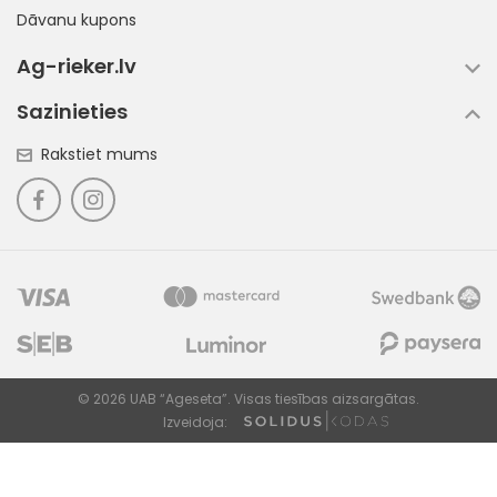
Dāvanu kupons
Ag-rieker.lv
Sazinieties
Rakstiet mums
© 2026 UAB “Ageseta”. Visas tiesības aizsargātas.
Izveidoja: