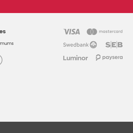
ies
t mums