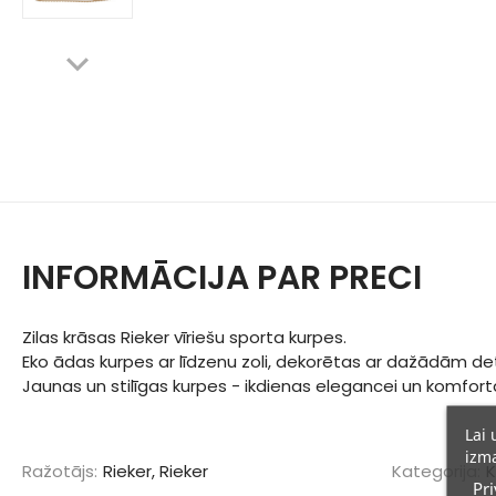
INFORMĀCIJA PAR PRECI
Zilas krāsas Rieker vīriešu sporta kurpes.
Eko ādas kurpes ar līdzenu zoli, dekorētas ar dažādām d
Jaunas un stilīgas kurpes - ikdienas elegancei un komfor
Lai 
izma
Ražotājs:
Rieker, Rieker
Kategorija:
K
Pri