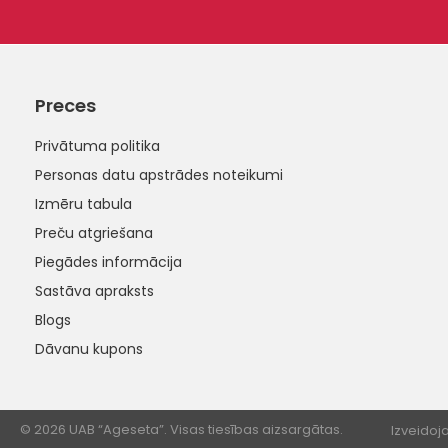
Preces
Privātuma politika
Personas datu apstrādes noteikumi
Izmēru tabula
Preču atgriešana
Piegādes informācija
Sastāva apraksts
Blogs
Dāvanu kupons
© 2026 UAB “Ageseta”. Visas tiesības aizsargātas.
Izveidoja