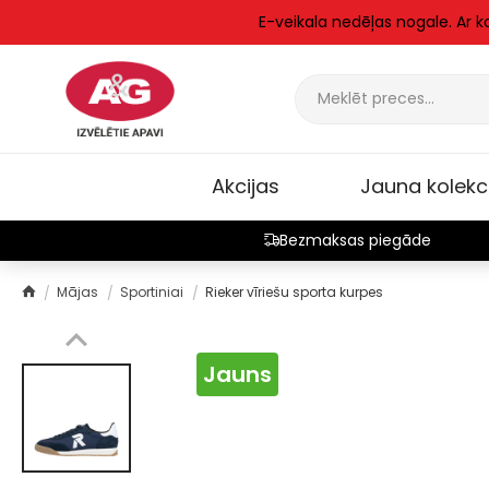
E-veikala nedēļas nogale. Ar 
Akcijas
Jauna kolekc
Bezmaksas piegāde
Mājas
Sportiniai
Rieker vīriešu sporta kurpes
Jauns