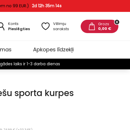
em no 99 EUR.)
2d 12h 35m 14s
0
Konts
Vēlmju
Grozs
0,00 €
Pieslēgties
saraksts
omas
Apkopes līdzekļi
gādes laiks ir 1-3 darba dienas
iešu sporta kurpes
Jau
: 74.99 € (+33.34%)