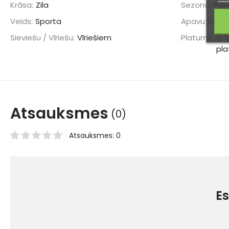
Krāsa:
Zila
Sezona:
Pav
Veids:
Sporta
Apavu ārpus
Sieviešu / Vīriešu:
Vīriešiem
Platums:
G 1
pla
Atsauksmes
(0)
Atsauksmes: 0
Es