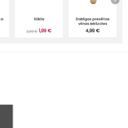
ta
Sūklis
Dabīgas presētas
vilnas iekšzoles
1,99 €
4,99 €
2,99 €