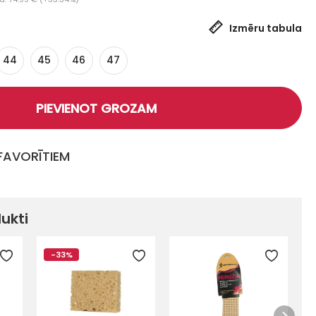
Izmēru tabula
44
45
46
47
PIEVIENOT GROZAM
 FAVORĪTIEM
dukti
-33%