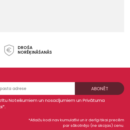
DROŠA
NORĒĶINĀŠANĀS
krītu
Noteikumiem un nosacījumiem
un
Privātuma
ai*
.
*Atlaižu kodi nav kumulatīvi un ir derīgi tikai precēm
par sākotnējo (ne akcijas) cenu.