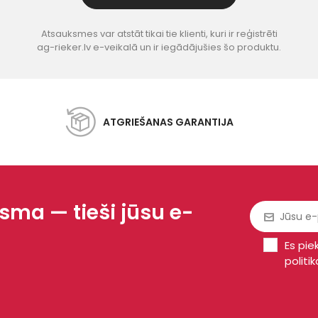
Atsauksmes var atstāt tikai tie klienti, kuri ir reģistrēti
ag-rieker.lv e-veikalā un ir iegādājušies šo produktu.
ATGRIEŠANAS GARANTIJA
ma — tieši jūsu e-
Es pie
politik