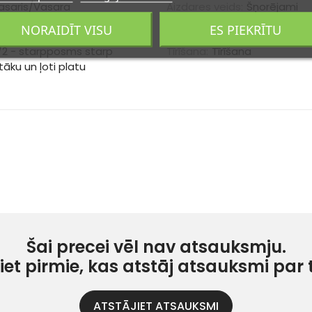
asaris/Vasara
Aizdares veids:
Šņorējami
NORAIDĪT VISU
ES PIEKRĪTU
e:
Eko āda
Izcelsmes valsts:
ES
/2 - starpposms starp
Tīrīšana:
Tīrīšana
tāku un ļoti platu
Šai precei vēl nav atsauksmju.
iet pirmie, kas atstāj atsauksmi par 
ATSTĀJIET ATSAUKSMI