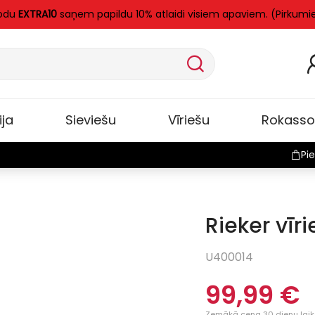
kodu
EXTRA10
saņem papildu 10% atlaidi visiem apaviem. (Pirkumi
ija
Sieviešu
Vīriešu
Rokass
Pie
Rieker vīr
Jauns
U400014
99,99 €
Zemākā cena 30 dienu laikā