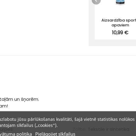
Aizsardzība spor
apaviem
10,99 €
etaļām un šņorēm.
tam!
uzlabotu jūsu pārlūkošanas kvalitāti, šajā vietnē statistikas nolūkos
ntojam sīkfailus („cookies“).
urpes
Zolīte:
Tekstilė ir sintetika
vātuma politika
Pielāgojiet sīkfailus